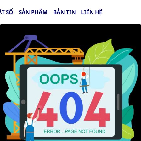
ẬT SỐ
SẢN PHẨM
BẢN TIN
LIÊN HỆ