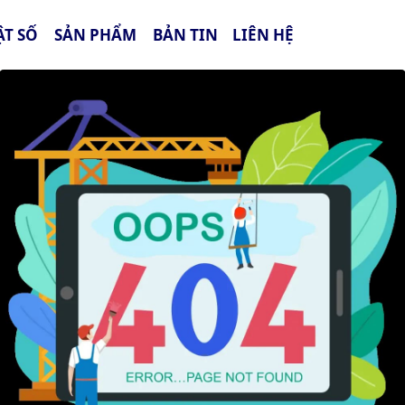
ẬT SỐ
SẢN PHẨM
BẢN TIN
LIÊN HỆ